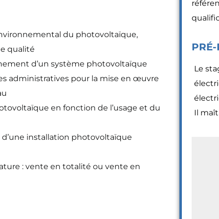
référe
qualif
 environnemental du photovoltaïque,
PRÉ-
de qualité
ionnement d’un système photovoltaïque
Le stag
apes administratives pour la mise en œuvre
électr
au
électr
otovoltaïque en fonction de l’usage et du
Il maî
e d’une installation photovoltaïque
ature : vente en totalité ou vente en