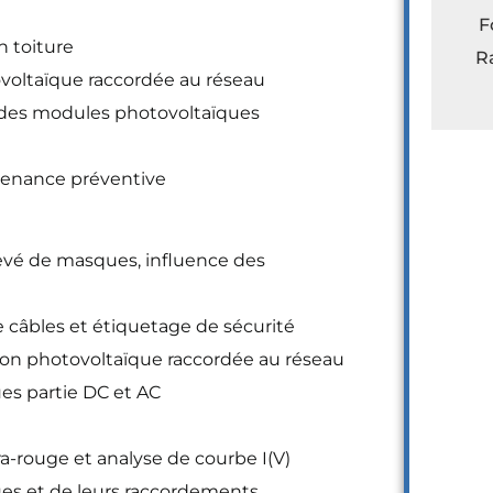
F
n toiture
R
ovoltaïque raccordée au réseau
e des modules photovoltaïques
ntenance préventive
levé de masques, influence des
 câbles et étiquetage de sécurité
ation photovoltaïque raccordée au réseau
ues partie DC et AC
ra-rouge et analyse de courbe I(V)
es et de leurs raccordements