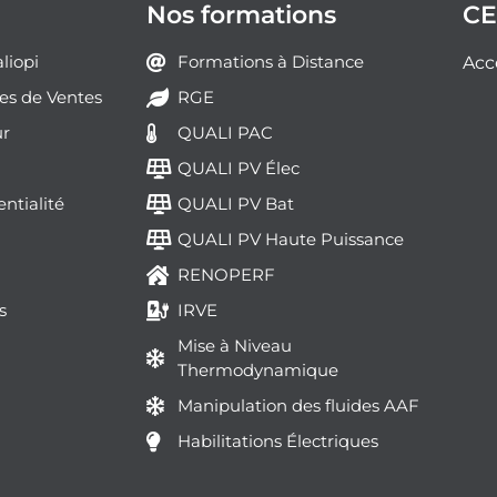
Nos formations
CE
liopi
Formations à Distance
Acc
es de Ventes
RGE
ur
QUALI PAC
QUALI PV Élec
entialité
QUALI PV Bat
QUALI PV Haute Puissance
RENOPERF
s
IRVE
Mise à Niveau
Thermodynamique
Manipulation des fluides AAF
Habilitations Électriques