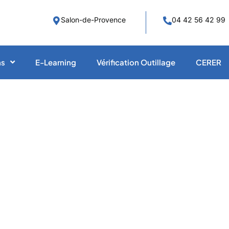
Salon-de-Provence
04 42 56 42 99
ns
E-Learning
Vérification Outillage
CERER
IPV
e
raccordé au rése